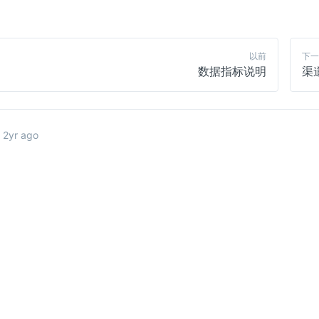
以前
下一
数据指标说明
渠
 
2yr ago